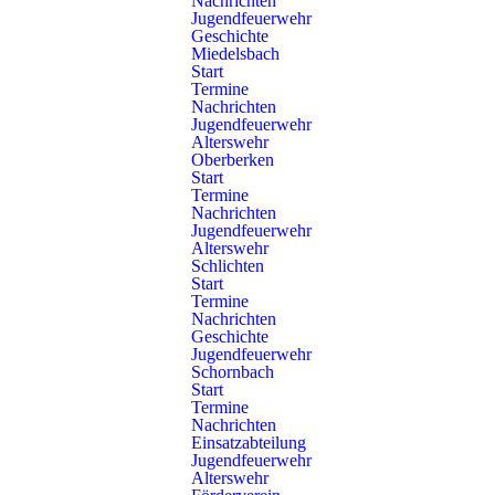
Nachrichten
Zugehöriges Fahrzeug:
Jugendfeuerwehr
Geschichte
Florian Schorndorf 7/74
Miedelsbach
Start
Termine
Nachrichten
Jugendfeuerwehr
Alterswehr
Einsatz und Beladung
Oberberken
Start
Termine
Für schnelle Wasserförderung über lange Strecken enthalten
Nachrichten
die Rollwagen RC 7/01 bis RC 7/04 jeweils 500 Meter B-
Jugendfeuerwehr
Schlauch in Buchten, verlegbar während der Fahrt.
Alterswehr
Schlichten
Auszug aus der Beladung:
Start
500m B-Schlauch in Buchten ( 25x 20m )
Termine
Nachrichten
4x Schlauchbrücke
Geschichte
3x B-Schlauch 20m als ersatz
Jugendfeuerwehr
Schornbach
Start
Termine
Nachrichten
Einsatzabteilung
Jugendfeuerwehr
zur Rollwagenübersicht
Alterswehr