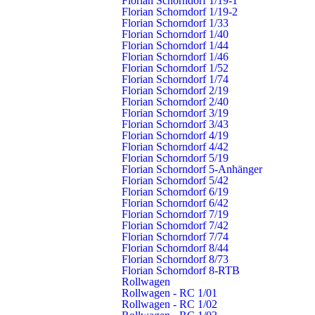
Florian Schorndorf 1/19-1
Haubersbronn
Termine
Florian Schorndorf 1/19-2
Miedelsbach
Warn- & Infodienste
Florian Schorndorf 1/33
Oberberken
Fragen & Antworten
Florian Schorndorf 1/40
Schlichten
Pressestelle
Florian Schorndorf 1/44
Florian Schorndorf 1/46
Schornbach
Florian Schorndorf 1/52
Weiler
Florian Schorndorf 1/74
Florian Schorndorf 2/19
Florian Schorndorf 2/40
Schorndorf – Die Daimlerstadt
Florian Schorndorf 3/19
Schorndorf ist eine Große Kreisstadt mit rund 40.000 Einwohnern.
Florian Schorndorf 3/43
Sie liegt 20 Kilometer südöstlich von Stuttgart in Baden-
Florian Schorndorf 4/19
Florian Schorndorf 4/42
Württemberg. Im Jahr 1834 kam hier Gottlieb Daimler, der Erfinder
Florian Schorndorf 5/19
des »leichten, schnelllaufenden Benzinmotors« zur Welt. Deshalb
Florian Schorndorf 5-Anhänger
wird unsere Stadt auch als die »Daimlerstadt« bezeichnet.
Florian Schorndorf 5/42
Florian Schorndorf 6/19
www.schorndorf.de
Florian Schorndorf 6/42
Florian Schorndorf 7/19
Florian Schorndorf 7/42
Florian Schorndorf 7/74
Florian Schorndorf 8/44
© 2019 Freiwillige Feuerwehr Schorndorf —
made by
Florian Schorndorf 8/73
Florian Schorndorf 8-RTB
klickmanufaktur
Rollwagen
Rollwagen - RC 1/01
Kontakt
Datenschutz
Impressum
Rollwagen - RC 1/02