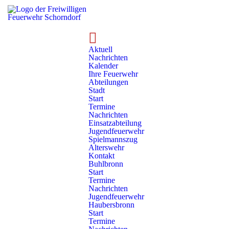
Technik
Rollwagen
Rollwagen - RC 7/01
Aktuell
Nachrichten
RC 7/01 - B-Schlauch 01
Kalender
Ihre Feuerwehr
Abteilungen
Stadt
Start
Termine
Nachrichten
Einsatzabteilung
Jugendfeuerwehr
Spielmannszug
Alterswehr
Kontakt
Rollwagendetails
Buhlbronn
Start
Termine
Nummer:
Baujahr:
Nachrichten
RC 7/01
2021
Jugendfeuerwehr
Haubersbronn
Standort:
Hersteller:
Start
Abeilung Schornbach
Munk
Termine