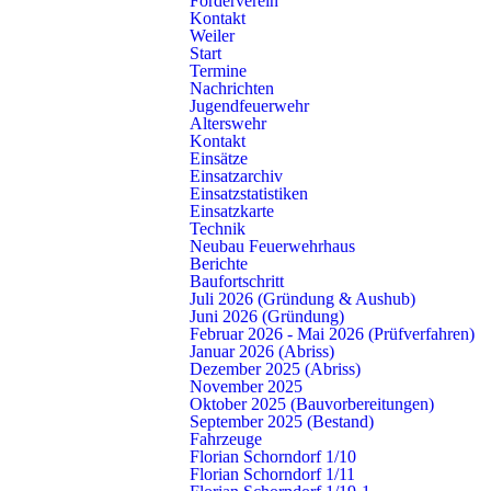
Förderverein
Kontakt
Weiler
Start
Termine
Nachrichten
Jugendfeuerwehr
Alterswehr
Kontakt
Einsätze
Einsatzarchiv
Einsatzstatistiken
Einsatzkarte
Technik
Kontakt
Neubau Feuerwehrhaus
Freiwillige Feuerwehr Schorndorf
Berichte
Baufortschritt
Künkelinstraße 9, 73614 Schorndorf
Juli 2026 (Gründung & Aushub)
Telefon: 07181 602-3140
Juni 2026 (Gründung)
E-Mail:
info@feuerwehr-schorndorf.de
Februar 2026 - Mai 2026 (Prüfverfahren)
Januar 2026 (Abriss)
NOTRUF 112
Dezember 2025 (Abriss)
November 2025
Oktober 2025 (Bauvorbereitungen)
Abteilungen
Schnell gefunden
September 2025 (Bestand)
Fahrzeuge
Stadt
Einsätze
Florian Schorndorf 1/10
Buhlbronn
Nachrichten
Florian Schorndorf 1/11