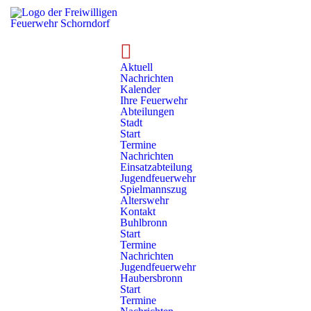
Technik
Rollwagen
Rollwagen - RC 1/14
Aktuell
Nachrichten
RC 1/14 - Transport 01
Kalender
Ihre Feuerwehr
Abteilungen
Stadt
Start
Termine
Nachrichten
Einsatzabteilung
Jugendfeuerwehr
Spielmannszug
Alterswehr
Kontakt
Rollwagendetails
Buhlbronn
Start
Termine
Nummer:
Baujahr:
Nachrichten
RC 1/14
2017
Jugendfeuerwehr
Haubersbronn
Standort:
Hersteller:
Start
Abeilung Stadt
Munk
Termine