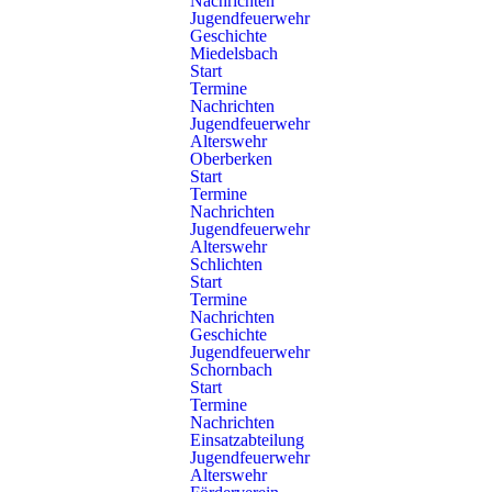
Nachrichten
Zugehöriges Fahrzeug:
Jugendfeuerwehr
Geschichte
Florian Schorndorf 1/74
Miedelsbach
Start
Termine
Nachrichten
Jugendfeuerwehr
Alterswehr
Einsatz und Beladung
Oberberken
Start
Termine
Die Rollwagen RC 1/14 & RC 1/15 dienen vor allem für
Nachrichten
allgemeine Logistikaufgaben und sind ausgestattet mit
Jugendfeuerwehr
Kunststoffwannen für flexiblen Materialtransport.
Alterswehr
Schlichten
Start
Termine
Nachrichten
zur Rollwagenübersicht
Geschichte
Jugendfeuerwehr
Schornbach
Start
Termine
Nachrichten
Einsatzabteilung
Jugendfeuerwehr
Alterswehr