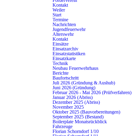
Förderverein
Kontakt
Weiler
Start
Termine
Nachrichten
Kontakt
Jugendfeuerwehr
Alterswehr
Freiwillige Feuerwehr Schorndorf
Kontakt
Künkelinstraße 9, 73614 Schorndorf
Einsätze
Telefon: 07181 602-3140
Einsatzarchiv
Einsatzstatistiken
E-Mail:
info@feuerwehr-schorndorf.de
Einsatzkarte
Technik
NOTRUF 112
Neubau Feuerwehrhaus
Berichte
Baufortschritt
Abteilungen
Schnell gefunden
Juli 2026 (Gründung & Aushub)
Juni 2026 (Gründung)
Stadt
Einsätze
Februar 2026 - Mai 2026 (Prüfverfahren)
Buhlbronn
Nachrichten
Januar 2026 (Abriss)
Haubersbronn
Termine
Dezember 2025 (Abriss)
Miedelsbach
Warn- & Infodienste
November 2025
Oktober 2025 (Bauvorbereitungen)
Oberberken
Fragen & Antworten
September 2025 (Bestand)
Schlichten
Pressestelle
Boilerplate Monatsrückblick
Schornbach
Fahrzeuge
Weiler
Florian Schorndorf 1/10