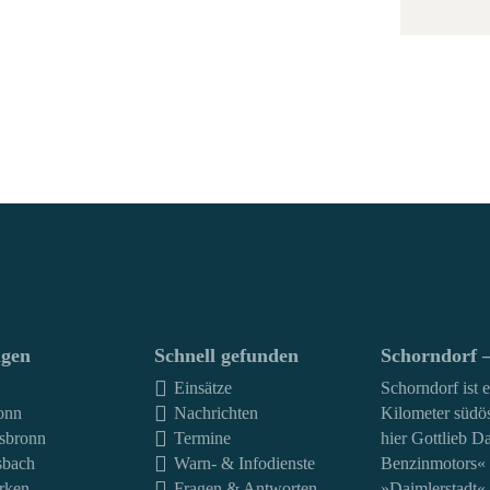
ngen
Schnell gefunden
Schorndorf –
Einsätze
Schorndorf ist 
onn
Nachrichten
Kilometer südös
sbronn
Termine
hier Gottlieb Da
sbach
Warn- & Infodienste
Benzinmotors« z
rken
Fragen & Antworten
»Daimlerstadt« 