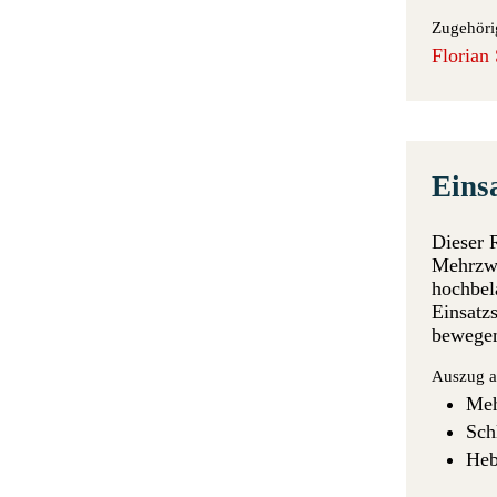
Zugehöri
Florian
Eins
Dieser 
Mehrzwe
hochbel
Einsatzs
bewegen
Auszug a
Me
Sch
Heb