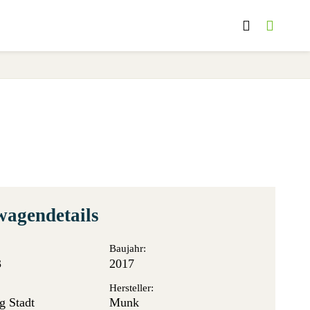
wagendetails
Baujahr:
3
2017
Hersteller:
g Stadt
Munk