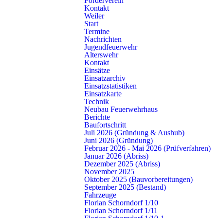
Förderverein
Kontakt
Weiler
Start
Termine
zur Rollwagenübersicht
Nachrichten
Jugendfeuerwehr
Alterswehr
Kontakt
Einsätze
Einsatzarchiv
Einsatzstatistiken
Einsatzkarte
Technik
Neubau Feuerwehrhaus
Berichte
Baufortschritt
Juli 2026 (Gründung & Aushub)
Juni 2026 (Gründung)
Februar 2026 - Mai 2026 (Prüfverfahren)
Kontakt
Januar 2026 (Abriss)
Dezember 2025 (Abriss)
Freiwillige Feuerwehr Schorndorf
November 2025
Künkelinstraße 9, 73614 Schorndorf
Oktober 2025 (Bauvorbereitungen)
Telefon: 07181 602-3140
September 2025 (Bestand)
E-Mail:
info@feuerwehr-schorndorf.de
Fahrzeuge
Florian Schorndorf 1/10
NOTRUF 112
Florian Schorndorf 1/11