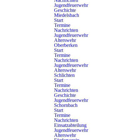
Nachrichten
Zugehöriges Fahrzeug:
Jugendfeuerwehr
Geschichte
Florian Schorndorf 1/52
Miedelsbach
Start
Termine
Nachrichten
Jugendfeuerwehr
Alterswehr
Einsatz und Beladung
Oberberken
Start
Termine
Dieser Rollwagen ist mit Schutzkleidung,
Nachrichten
mineralölbeständigen Schläuchen sowie umfangreichem
Jugendfeuerwehr
Material wie Dichtungskeilen, Schachtabdeckungen und
Alterswehr
einem 3000-Liter-Faltbehälter ausgestattet. Er ermöglicht es,
Schlichten
Leckagen bei Gefahrgutunfällen zu schließen und
Start
austretende Stoffe sicher aufzufangen.
Termine
Nachrichten
Auszug aus der Beladung:
Geschichte
Jugendfeuerwehr
2x Chemikalienschutzanzug leicht
Schornbach
Funkenfreies Werkzeug
Start
Eimer, Trichter
Termine
Nachrichten
Schachtabdeckung
Einsatzabteilung
Abdichthölzer
Jugendfeuerwehr
Alterswehr