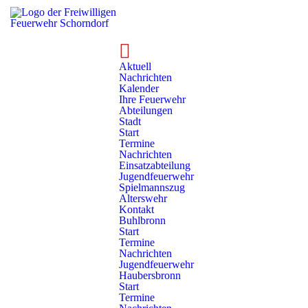
Technik
Rollwagen
Rollwagen - RC 1/01
Aktuell
Nachrichten
RC 1/01 - Abdichten/Auffangen
Kalender
Ihre Feuerwehr
Abteilungen
Stadt
Start
Termine
Nachrichten
Einsatzabteilung
Jugendfeuerwehr
Spielmannszug
Alterswehr
Kontakt
Rollwagendetails
Buhlbronn
Start
Termine
Nummer:
Baujahr:
Nachrichten
RC 1/01
2017
Jugendfeuerwehr
Haubersbronn
Standort:
Hersteller:
Start
Abeilung Stadt
Munk
Termine