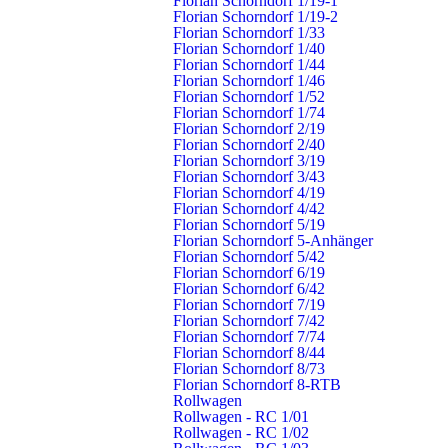
Florian Schorndorf 1/19-1
Florian Schorndorf 1/19-2
Florian Schorndorf 1/33
Abteilungen
Schnell gefunden
Florian Schorndorf 1/40
Stadt
Einsätze
Florian Schorndorf 1/44
Florian Schorndorf 1/46
Buhlbronn
Nachrichten
Florian Schorndorf 1/52
Haubersbronn
Termine
Florian Schorndorf 1/74
Miedelsbach
Warn- & Infodienste
Florian Schorndorf 2/19
Oberberken
Fragen & Antworten
Florian Schorndorf 2/40
Florian Schorndorf 3/19
Schlichten
Pressestelle
Florian Schorndorf 3/43
Schornbach
Florian Schorndorf 4/19
Weiler
Florian Schorndorf 4/42
Florian Schorndorf 5/19
Florian Schorndorf 5-Anhänger
Schorndorf – Die Daimlerstadt
Florian Schorndorf 5/42
Schorndorf ist eine Große Kreisstadt mit rund 40.000 Einwohnern.
Florian Schorndorf 6/19
Florian Schorndorf 6/42
Sie liegt 20 Kilometer südöstlich von Stuttgart in Baden-
Florian Schorndorf 7/19
Württemberg. Im Jahr 1834 kam hier Gottlieb Daimler, der Erfinder
Florian Schorndorf 7/42
des »leichten, schnelllaufenden Benzinmotors« zur Welt. Deshalb
Florian Schorndorf 7/74
wird unsere Stadt auch als die »Daimlerstadt« bezeichnet.
Florian Schorndorf 8/44
Florian Schorndorf 8/73
www.schorndorf.de
Florian Schorndorf 8-RTB
Rollwagen
Rollwagen - RC 1/01
Rollwagen - RC 1/02