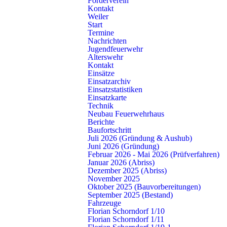
Förderverein
Kontakt
Weiler
Start
Termine
Kontakt
Nachrichten
Freiwillige Feuerwehr Schorndorf
Jugendfeuerwehr
Alterswehr
Künkelinstraße 9, 73614 Schorndorf
Kontakt
Telefon: 07181 602-3140
Einsätze
E-Mail:
info@feuerwehr-schorndorf.de
Einsatzarchiv
Einsatzstatistiken
NOTRUF 112
Einsatzkarte
Technik
Neubau Feuerwehrhaus
Abteilungen
Schnell gefunden
Berichte
Baufortschritt
Stadt
Einsätze
Juli 2026 (Gründung & Aushub)
Buhlbronn
Nachrichten
Juni 2026 (Gründung)
Februar 2026 - Mai 2026 (Prüfverfahren)
Haubersbronn
Termine
Januar 2026 (Abriss)
Miedelsbach
Warn- & Infodienste
Dezember 2025 (Abriss)
Oberberken
Fragen & Antworten
November 2025
Schlichten
Pressestelle
Oktober 2025 (Bauvorbereitungen)
September 2025 (Bestand)
Schornbach
Fahrzeuge
Weiler
Florian Schorndorf 1/10
Florian Schorndorf 1/11
Schorndorf – Die Daimlerstadt