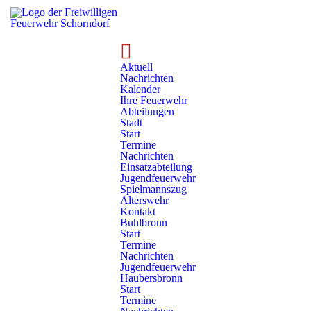
Technik
Fahrzeuge
Florian Schorndorf 5/42
Aktuell
Nachrichten
5/42 – Löschgruppenfahrzeug
Kalender
Ihre Feuerwehr
Abteilungen
Stadt
Start
Termine
Nachrichten
Einsatzabteilung
Jugendfeuerwehr
Spielmannszug
Alterswehr
Kontakt
Fahrzeugdetails
Buhlbronn
Start
Termine
Besatzung:
Funkrufname:
Nachrichten
1/8
Florian Schorndorf 5/42
Jugendfeuerwehr
Haubersbronn
Baujahr:
Standort:
Start
2002
Abteilung Oberberken
Termine