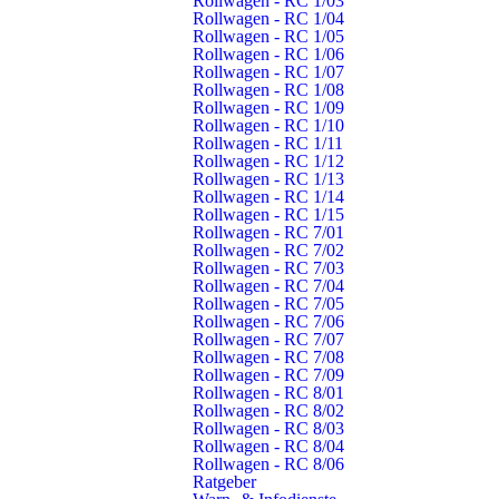
Rollwagen - RC 1/03
Rollwagen - RC 1/04
Sicheres Sägen im Einsatz
Rollwagen - RC 1/05
Rollwagen - RC 1/06
Donnerstag, 29. Februar 2024, 20.24 Uhr
Rollwagen - RC 1/07
Rollwagen - RC 1/08
Rollwagen - RC 1/09
Rollwagen - RC 1/10
Rollwagen - RC 1/11
Rollwagen - RC 1/12
Rollwagen - RC 1/13
Grundausbildung erfolgreich
Rollwagen - RC 1/14
abgeschlossen
Rollwagen - RC 1/15
Rollwagen - RC 7/01
Rollwagen - RC 7/02
Samstag, 19. November 2022, 15.05 Uhr
Rollwagen - RC 7/03
Rollwagen - RC 7/04
Rollwagen - RC 7/05
Rollwagen - RC 7/06
Rollwagen - RC 7/07
Rollwagen - RC 7/08
19 neue Atemschutzgeräteträger –
Rollwagen - RC 7/09
Rollwagen - RC 8/01
Lehrgang erfolgreich abgeschlossen!
Rollwagen - RC 8/02
Rollwagen - RC 8/03
Dienstag, 15. Juli 2025, 06.27 Uhr
Rollwagen - RC 8/04
Rollwagen - RC 8/06
Ratgeber