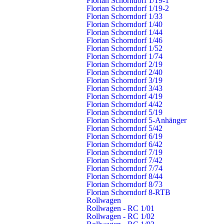
Florian Schorndorf 1/19-1
Florian Schorndorf 1/19-2
lange Jahre im Ausschuss als Schriftführer tätig, sowie 5 Jahre als
Florian Schorndorf 1/33
stellvertretender Abteilungskommandant. Die Abteilung bedankte
Florian Schorndorf 1/40
sich mit einem Präsent für den Einsatz.
Florian Schorndorf 1/44
Florian Schorndorf 1/46
Florian Schorndorf 1/52
Nach Absolvierung der erforderlichen Mindestdienstzeit wurden
Florian Schorndorf 1/74
Sven Hees und Christian Wild zum Hauptfeuerwehrmann
Florian Schorndorf 2/19
Florian Schorndorf 2/40
befördert. Eine Gruppe der Abteilung Schlichten absolvierte in
Florian Schorndorf 3/19
2024 unter Leitung von Benjamin Auwärter das Feuerwehr-
Florian Schorndorf 3/43
Florian Schorndorf 4/19
Leistungsabzeichen in Bronze. Die Teilnehmer Elisabeth
Florian Schorndorf 4/42
Andreas, Michael Andreas, Jens Pfeil, Ralf Retter, Christian Wild,
Florian Schorndorf 5/19
Kevin Wild, Achim Auwärter und Benjamin Aurenz erhielten das
Florian Schorndorf 5-Anhänger
Florian Schorndorf 5/42
Feuerwehrleistungs-Abzeichen in Bronze überreicht.
Florian Schorndorf 6/19
Florian Schorndorf 6/42
Florian Schorndorf 7/19
Florian Schorndorf 7/42
Florian Schorndorf 7/74
Florian Schorndorf 8/44
Ähnliche Nachrichten
Florian Schorndorf 8/73
Florian Schorndorf 8-RTB
Rollwagen
Rollwagen - RC 1/01
Rollwagen - RC 1/02
Erfolgreicher Motor­ketten­sägen­lehr­gang