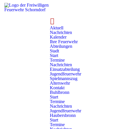
Aktuell
Nachrichten
Hauptversammlung Schlichten
Aktuell
Nachrichten
Hauptversammlung Schlichten
Kalender
Ihre Feuerwehr
Abteilungen
Am 31.01.2025 fand die Hauptversammlung der Freiwilligen
Stadt
Start
Feuerwehr Schorndorf Abteilung Schlichten statt. Neben den
Termine
Angehörigen Kameradinnen und Kameraden der
Nachrichten
Feuerwehrabteilung Schlichten konnten Ortsvorsteher Achim
Einsatzabteilung
Jugendfeuerwehr
Lüttkemöller, konnten zahlreiche Ehrengäste der BOS-
Spielmannszug
Organisationen begrüßt werden.
Alterswehr
Kontakt
Buhlbronn
Veröffentlicht am
Montag, 24. Februar 2025
, 06:32 Uhr | Autor: Daniel
Start
Kiesel
Termine
Nachrichten
Jugendfeuerwehr
Haubersbronn
Start
Termine
Abteilungskommandant Gunter Pfeil reflektierte das vergangene