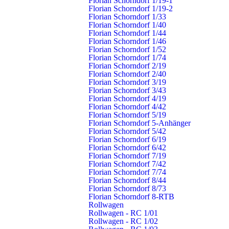
Florian Schorndorf 1/19-1
Florian Schorndorf 1/19-2
Schorndorf
Florian Schorndorf 1/33
Florian Schorndorf 1/40
In den vergangenen acht Wochen konnten 20 Frauen und
Florian Schorndorf 1/44
Florian Schorndorf 1/46
Männer die Feuerwehrgrundausbildung erfolgreich
Florian Schorndorf 1/52
abschließen und stehen ab sofort für den Einsatzdienst zur
Florian Schorndorf 1/74
Verfügung. Nach 80 Stunden theoretischer und praktischer
Florian Schorndorf 2/19
Florian Schorndorf 2/40
Ausbildung und einer theoretischen Prüfung konnten die
Florian Schorndorf 3/19
Nachwuchsfeuerwehrleute ihr Können am Samstag bei
Florian Schorndorf 3/43
einer gemeinsamen Abschlussübung präsentieren.
Florian Schorndorf 4/19
Florian Schorndorf 4/42
Florian Schorndorf 5/19
Montag, 1. November 2021, 09.00 Uhr
Florian Schorndorf 5-Anhänger
Florian Schorndorf 5/42
Florian Schorndorf 6/19
Florian Schorndorf 6/42
Florian Schorndorf 7/19
Florian Schorndorf 7/42
Rauchmelder retten Leben
Florian Schorndorf 7/74
Am Rauchmeldertag
Florian Schorndorf 8/44
Florian Schorndorf 8/73
Rauchmelder prüfen!
Florian Schorndorf 8-RTB
Rollwagen
Haben Sie es gewusst? Alle zwei bis drei Minuten brennt
Rollwagen - RC 1/01
Rollwagen - RC 1/02
es in Deutschland in einer Wohnung. Das statistische