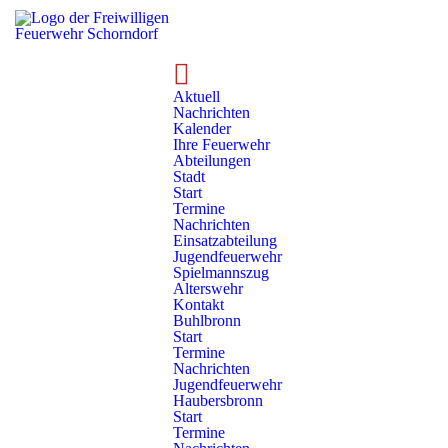
Nachrichten
Aktuell
Nachrichten
Kalender
Ihre Feuerwehr
Abteilungen
Ihre Feuerwehr
Abteilungen
Buhlbronn
Nachrichten
Stadt
Start
Termine
Nachrichten
Einsatzabteilung
Nachrichten
Jugendfeuerwehr
Spielmannszug
Alterswehr
Seite 3 von 4
1
2
3
4
Kontakt
Buhlbronn
Start
Termine
Nachrichten
Jugendfeuerwehr
Systemumstellung abgeschlossen
Haubersbronn
Schorndorf funkt digital
Start
Termine