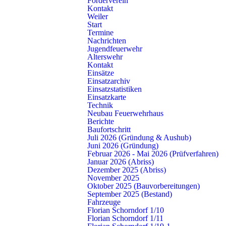
Förderverein
Kontakt
Weiler
Start
Interkommunaler Lehrgang
Termine
Lehrgang für
Nachrichten
Jugendfeuerwehr
Atemschutzgeräteträger
Alterswehr
Kontakt
erfolgreich abgeschlossen
Einsätze
Einsatzarchiv
Sechzehn Kameradinnen und Kameraden aus Buhlbronn,
Einsatzstatistiken
Einsatzkarte
Rudersberg, Schornbach, Schorndorf, Weiler, Winterbach
Technik
und Urbach beendeten am Donnerstag, 2. Dezember, die
Neubau Feuerwehrhaus
Berichte
Ausbildung zum Atemschutzgeräteträger mit dem
Baufortschritt
Absolvieren der vorgeschriebenen Belastungsübung auf
Juli 2026 (Gründung & Aushub)
der Atemschutzstrecke der Feuerwehr Fellbach.
Juni 2026 (Gründung)
Februar 2026 - Mai 2026 (Prüfverfahren)
Januar 2026 (Abriss)
Mittwoch, 8. Dezember 2021, 10.48 Uhr
Dezember 2025 (Abriss)
November 2025
Oktober 2025 (Bauvorbereitungen)
September 2025 (Bestand)
Fahrzeuge
Florian Schorndorf 1/10
Grundausbildung abgeschlossen
Florian Schorndorf 1/11
20 neue Feuerwehrleute für