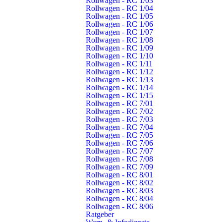
Rollwagen - RC 1/03
Bundesamt zählt über 300 Brandtote im Jahr – die Anzahl
Rollwagen - RC 1/04
der Brandverletzten liegt deutlich höher. Der Grund dafür
Rollwagen - RC 1/05
Rollwagen - RC 1/06
liegt auf der Hand: Feuer und Rauch überraschen viele
Rollwagen - RC 1/07
Menschen im Schlaf. Funktionierende Rauchmelder hätten
Rollwagen - RC 1/08
die meisten Brandtoten verhindern können.
Rollwagen - RC 1/09
Rollwagen - RC 1/10
Rollwagen - RC 1/11
Freitag, 13. August 2021, 07.00 Uhr
Rollwagen - RC 1/12
Rollwagen - RC 1/13
Rollwagen - RC 1/14
Rollwagen - RC 1/15
Rollwagen - RC 7/01
Rollwagen - RC 7/02
Hochwasser in Rheinland-Pfalz
Rollwagen - RC 7/03
Feuerwehr Schorndorf
Rollwagen - RC 7/04
Rollwagen - RC 7/05
unterstützt im Hochwassergebiet
Rollwagen - RC 7/06
Rollwagen - RC 7/07
Seit Donnerstagabend befindet sich die Feuerwehr
Rollwagen - RC 7/08
Rollwagen - RC 7/09
Schorndorf als Teil des Hochwasserzuges Rems-Murr mit
Rollwagen - RC 8/01
zwei Fahrzeugen im Katastropheneinsatz im schwer von
Rollwagen - RC 8/02
Hochwasser getroffenen Rheinland-Pfalz.
Rollwagen - RC 8/03
Rollwagen - RC 8/04
Rollwagen - RC 8/06
Freitag, 16. Juli 2021, 10.32 Uhr
Ratgeber