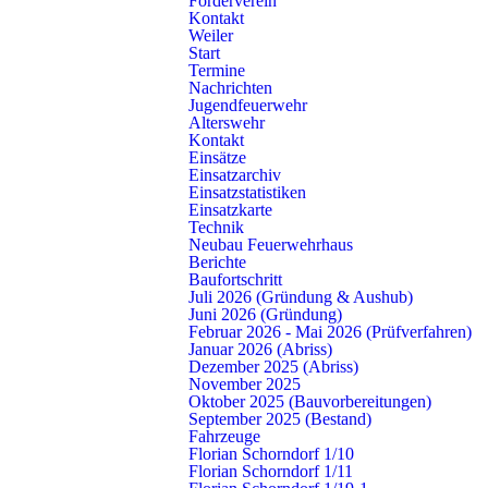
Förderverein
Telefon: 07181 602-3140
Kontakt
Weiler
E-Mail:
info@feuerwehr-schorndorf.de
Start
Termine
NOTRUF 112
Nachrichten
Jugendfeuerwehr
Alterswehr
Abteilungen
Schnell gefunden
Kontakt
Einsätze
Stadt
Einsätze
Einsatzarchiv
Buhlbronn
Nachrichten
Einsatzstatistiken
Haubersbronn
Termine
Einsatzkarte
Miedelsbach
Warn- & Infodienste
Technik
Neubau Feuerwehrhaus
Oberberken
Fragen & Antworten
Berichte
Schlichten
Pressestelle
Baufortschritt
Schornbach
Juli 2026 (Gründung & Aushub)
Weiler
Juni 2026 (Gründung)
Februar 2026 - Mai 2026 (Prüfverfahren)
Januar 2026 (Abriss)
Schorndorf – Die Daimlerstadt
Dezember 2025 (Abriss)
November 2025
Schorndorf ist eine Große Kreisstadt mit rund 40.000 Einwohnern.
Oktober 2025 (Bauvorbereitungen)
Sie liegt 20 Kilometer südöstlich von Stuttgart in Baden-
September 2025 (Bestand)
Württemberg. Im Jahr 1834 kam hier Gottlieb Daimler, der Erfinder
Fahrzeuge
des »leichten, schnelllaufenden Benzinmotors« zur Welt. Deshalb
Florian Schorndorf 1/10
Florian Schorndorf 1/11
wird unsere Stadt auch als die »Daimlerstadt« bezeichnet.