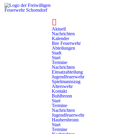
Ihre Feuerwehr
Abteilungen
Aktuell
Unsere Abteilungen
Nachrichten
Kalender
Ihre Feuerwehr
Insgesamt acht Abteilung bilden gemeinsam die Freiwillige
Abteilungen
Stadt
Feuerwehr in Schorndorf. Mehr zu den einzelnen
Start
Abteilungen erfahren Sie auf den entsprechenden
Termine
Nachrichten
Abteilungsseiten.
Einsatzabteilung
Jugendfeuerwehr
Spielmannszug
Alterswehr
Kontakt
Buhlbronn
Start
Termine
Stadt
Nachrichten
Buhlbronn
Haubersbronn
Jugendfeuerwehr
Haubersbronn
Start
Termine