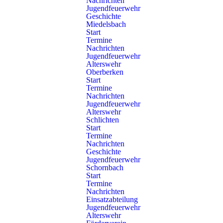
Nachrichten
Jugendfeuerwehr
Geschichte
Miedelsbach
Oberberken
Schlichten
Miedelsbach
Start
Termine
Nachrichten
Jugendfeuerwehr
Alterswehr
Oberberken
Weiler
Start
Schornbach
Termine
Nachrichten
Jugendfeuerwehr
Alterswehr
Schlichten
Start
Termine
Nachrichten
Geschichte
Jugendfeuerwehr
Schornbach
Start
Termine
Nachrichten
Kontakt
Einsatzabteilung
Jugendfeuerwehr
Freiwillige Feuerwehr Schorndorf
Alterswehr
Künkelinstraße 9, 73614 Schorndorf