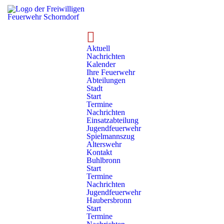
Aktuell
Nachrichten
Kalender
Ihre Feuerwehr
Abteilungen
Stadt
Start
Termine
Nachrichten
Einsatzabteilung
Jugendfeuerwehr
Aktuell
Abteilung Weiler
Spielmannszug
Alterswehr
Kontakt
Buhlbronn
Termine – Weiler
Start
Termine
Nachrichten
Jugendfeuerwehr
Kalender abonnieren (webcal)
Haubersbronn
Start
Kalender importieren (ics)
Termine