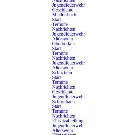
Nachrichten
Ausbildungsplan als PDF-Datei
Jugendfeuerwehr
Geschichte
Miedelsbach
September 2026
Start
Termine
Nachrichten
Jugendfeuerwehr
11.09.2026, 19:30 Uhr
Alterswehr
Weiler:
Übungsdienst
Oberberken
EA
Start
Termine
15.09.2026, 18:30 Uhr
Nachrichten
Weiler – Jugendgruppe:
Jugendfeuerwehr Gruppe 1
Jugendfeuerwehr
Alterswehr
JF
Schlichten
Start
18.09.2026, 19:00 Uhr
Termine
Weiler:
Hauptversammlung
Nachrichten
EA
Geschichte
Jugendfeuerwehr
19.09.2026, 06:00 Uhr
Schornbach
Weiler:
Ausflug
Start
Termine
EA
Nachrichten
Einsatzabteilung
21.09.2026, 19:30 Uhr
Jugendfeuerwehr
Weiler:
Dienstbesprechung / Ausschuss / Sitzung
Alterswehr
EA