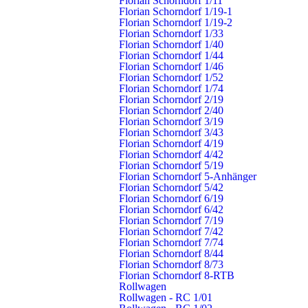
Florian Schorndorf 1/11
Florian Schorndorf 1/19-1
02.10.2026, 19:30 Uhr
Florian Schorndorf 1/19-2
Weiler:
Atemschutz
Florian Schorndorf 1/33
EA
Florian Schorndorf 1/40
Florian Schorndorf 1/44
06.10.2026, 18:30 Uhr
Florian Schorndorf 1/46
Weiler – Jugendgruppe:
Jugendfeuerwehr Gruppe 1
Florian Schorndorf 1/52
Florian Schorndorf 1/74
JF
Florian Schorndorf 2/19
Florian Schorndorf 2/40
10.10.2026, 14:00 Uhr
Florian Schorndorf 3/19
Weiler:
Gesamtwehr mit Winterbach
Florian Schorndorf 3/43
EA
Florian Schorndorf 4/19
Florian Schorndorf 4/42
13.10.2026, 18:30 Uhr
Florian Schorndorf 5/19
Weiler – Jugendgruppe:
Jugendfeuerwehr Gruppe 2
Florian Schorndorf 5-Anhänger
Florian Schorndorf 5/42
JF
Florian Schorndorf 6/19
Florian Schorndorf 6/42
16.10.2026, 19:30 Uhr
Florian Schorndorf 7/19
Weiler:
Übungsdienst
Florian Schorndorf 7/42
EA
Florian Schorndorf 7/74
Florian Schorndorf 8/44
19.10.2026, 19:30 Uhr
Florian Schorndorf 8/73
Weiler:
Zug-/Gruppenführer
Florian Schorndorf 8-RTB
Rollwagen
EA
Rollwagen - RC 1/01