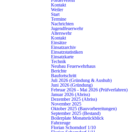
Förderverein
Kontakt
22.09.2026, 18:30 Uhr
Weiler
Weiler – Jugendgruppe:
Jugendfeuerwehr Gruppe 2
Start
Termine
JF
Nachrichten
Jugendfeuerwehr
25.09.2026, 14:00 Uhr
Alterswehr
Weiler:
60-jähriges Jubiläum mit Radenthein in Radenthein
Kontakt
EA
Einsätze
Einsatzarchiv
26.09.2026, 14:00 Uhr
Einsatzstatistiken
Weiler:
60-jähriges Jubiläum mit Radenthein in Radenthein
Einsatzkarte
Technik
EA
Neubau Feuerwehrhaus
Berichte
27.09.2026, 14:00 Uhr
Baufortschritt
Weiler:
60-jähriges Jubiläum mit Radenthein in Radenthein
Juli 2026 (Gründung & Aushub)
EA
Juni 2026 (Gründung)
Februar 2026 - Mai 2026 (Prüfverfahren)
29.09.2026, 18:30 Uhr
Januar 2026 (Abriss)
Weiler – Jugendgruppe:
Jugendfeuerwehr Gesamt
Dezember 2025 (Abriss)
November 2025
JF
Oktober 2025 (Bauvorbereitungen)
September 2025 (Bestand)
Boilerplate Monatsrückblick
Oktober 2026
Fahrzeuge
Florian Schorndorf 1/10