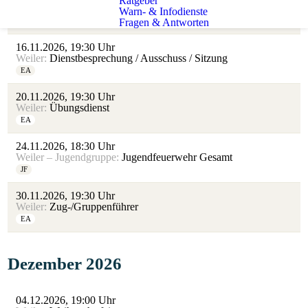
Ratgeber
Weiler – Jugendgruppe:
Jugendfeuerwehr Gruppe 2
Warn- & Infodienste
Fragen & Antworten
JF
16.11.2026, 19:30 Uhr
Weiler:
Dienstbesprechung / Ausschuss / Sitzung
EA
20.11.2026, 19:30 Uhr
Weiler:
Übungsdienst
EA
24.11.2026, 18:30 Uhr
Weiler – Jugendgruppe:
Jugendfeuerwehr Gesamt
JF
30.11.2026, 19:30 Uhr
Weiler:
Zug-/Gruppenführer
EA
Dezember 2026
04.12.2026, 19:00 Uhr